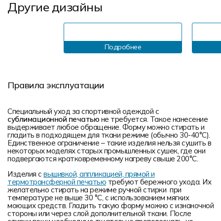
Другие дизайны
Подробнее
Правила эксплуатации
Специальный уход за спортивной одеждой с
сублимационной печатью
не требуется. Такое нанесение
выдерживает любое обращение. Форму можно стирать и
гладить в подходящем для ткани режиме (обычно 30-40°С).
Единственное ограничение – такие изделия нельзя сушить в
некоторых моделях старых промышленных сушек, где они
подвергаются кратковременному нагреву свыше 200°С.
Изделия с
вышивкой, аппликацией, прямой и
термотрансферной печатью
требуют бережного ухода. Их
желательно стирать на режиме ручной стирки при
температуре не выше 30 °C, с использованием мягких
моющих средств. Гладить такую форму можно с изнаночной
стороны или через слой дополнительной ткани. После