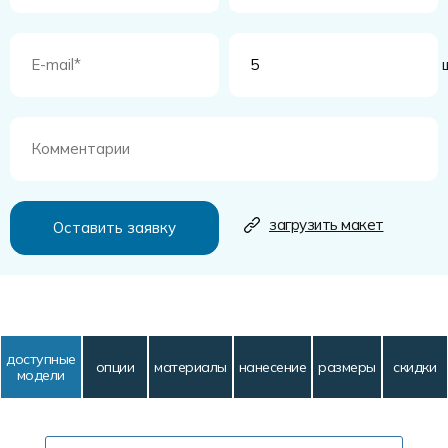
ш
загрузить макет
доступные
опции
материалы
нанесение
размеры
скидки
модели