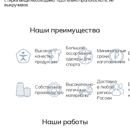
стирки вещи необходимо тщательно прополоскать, не
выкручивая.
Наши преимущества
Большой
Высокое
Минимальные
ассортимент
качество
сроки
одежды для
продукции
изготовления
спорта
Доставка
Высокотехно
-
Собственное
в любой
логичные
производство
регион
материалы
России
Наши работы