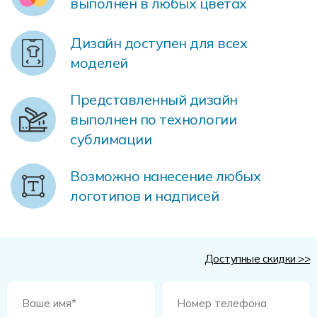
выполнен в любых цветах
Форма в наличии
Статьи
Система скидок и наценок
Распродажа
Реквизиты
Пользовательское соглашение
Дизайн доступен для всех
моделей
Доставка
Представленный дизайн
выполнен по технологии
сублимации
Возможно нанесение любых
логотипов и надписей
Доступные скидки >>