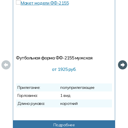
Футбольная форма ФФ-2155
мужская
Ф
от 1925 руб.
Прилегание:
полуприлегающее
П
Горловина:
1 вид
Г
Длина рукава:
короткий
Д
Подробнее