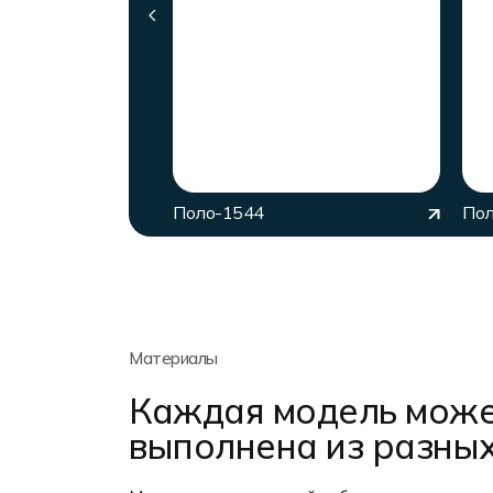
Поло-1544
Пол
Материалы
Каждая модель може
выполнена из разны
Растяжимость