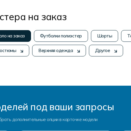
стера на заказ
оло на заказ
Футболки полиэстер
Шорты
Т
костюмы
Верхняя одежда
Другое
делей под ваши запросы
брать дополнительные опции в карточке модели