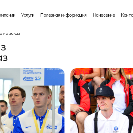
омпании
Услуги
Полезная информация
Нанесение
Конт
о на заказ
из
аз