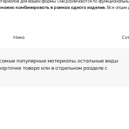
ериалов для вашей формы. Они различаются по функциональным
Лёгкость
 можно комбинировать в рамках одного изделия.
Все опции 
Яркость печати
Износостойкость
Состав: 100% полиэстер
Плотность: 140 гр/м2
Область применения: игровая спортивная
Ника
Сот
форма
Трикотажное полотно с пористой
структурой. Средняя растяжимость.
 самые популярные материалы, остальные виды
Современное дышащее полотно с
влагоотводящими свойствами. Бывает
арточке товара или в отдельном разделе с
всех основных цветов.