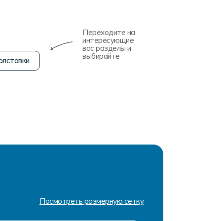
Переходите на
интересующие
вас разделы и
выбирайте
олстовки
Посмотреть размерную сетку