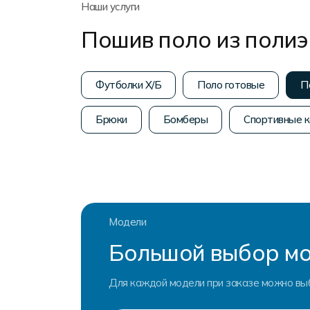
Наши услуги
Пошив поло из полиэ
Футболки Х/Б
Поло готовые
П
Брюки
Бомберы
Спортивные 
Модели
Большой выбор мо
Для каждой модели при заказе можно вы