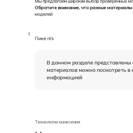
Влагоотведение
Мы предлагаем широкий выбор проверенных мат
Лёгкость
Обратите внимание, что разные материалы
Яркость печати
моделей
Износостойкость
Состав: 100% полиэстер
Плотность: 210 г/м2
Пике п/э
Область применения: футболки-
поло, регбийные майки
Плотное полотно с рисунком крупной
структуры. Бывает только белого
В данном разделе представлены
цвета, используется для
материалов можно посмотреть в к
сублимационной печати.
информацией
Технологии нанесения