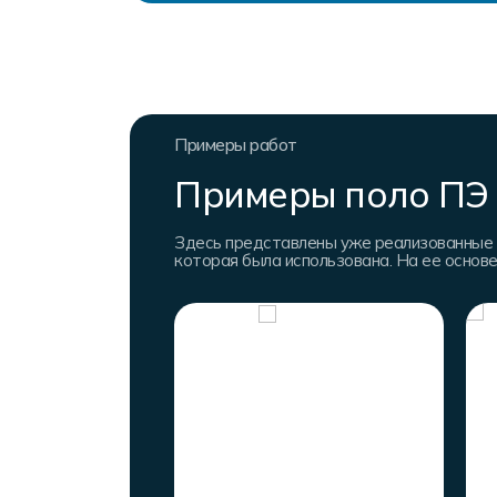
Примеры работ
Примеры поло ПЭ 
Здесь представлены уже реализованные 
которая была использована. На ее основ