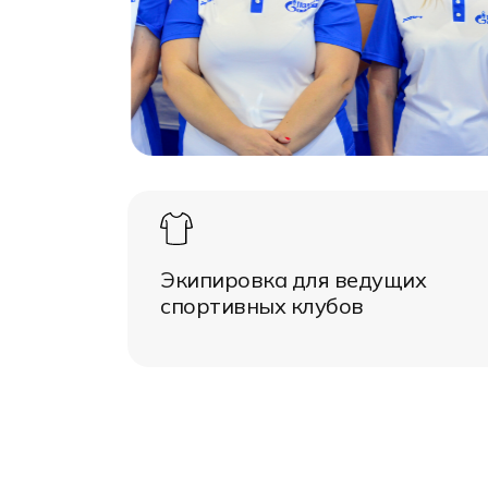
Форма в наличии
Статьи
Система скидок и наценок
Распродажа
Реквизиты
Пользовательское соглашение
Доставка
Экипировка для ведущих
спортивных клубов