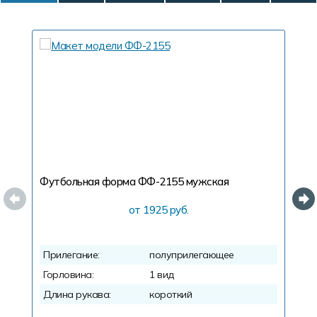
Футбольная форма ФФ-2155
мужская
Ф
от 1925 руб.
Прилегание:
полуприлегающее
П
Горловина:
1 вид
Г
Длина рукава:
короткий
Д