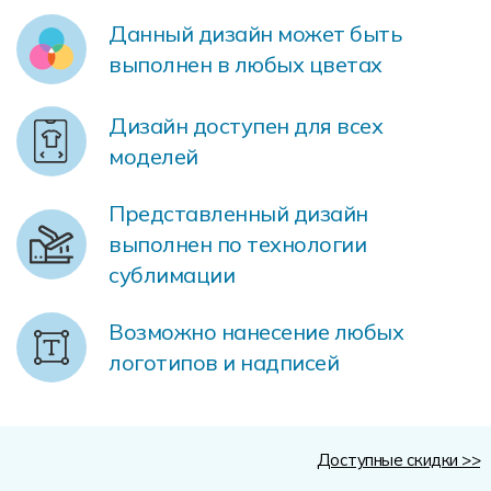
Форма в наличии
Статьи
Система скидок и наценок
Данный дизайн может быть
Распродажа
Реквизиты
Пользовательское соглашение
выполнен в любых цветах
Доставка
Дизайн доступен для всех
моделей
Представленный дизайн
выполнен по технологии
сублимации
Возможно нанесение любых
логотипов и надписей
Доступные скидки >>