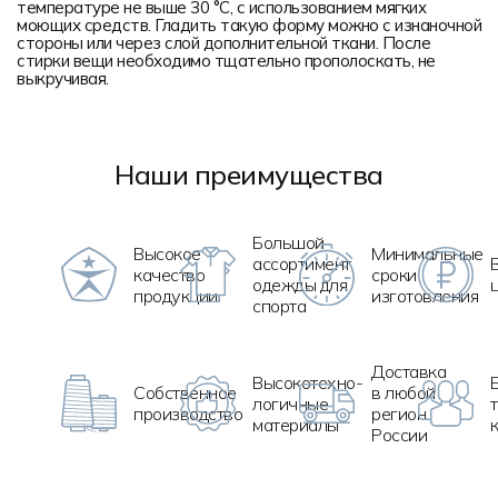
температуре не выше 30 °C, с использованием мягких
моющих средств. Гладить такую форму можно с изнаночной
стороны или через слой дополнительной ткани. После
стирки вещи необходимо тщательно прополоскать, не
выкручивая.
Наши преимущества
Большой
Высокое
Минимальные
ассортимент
качество
сроки
одежды для
продукции
изготовления
спорта
Доставка
Высокотехно
-
Собственное
в любой
логичные
производство
регион
материалы
России