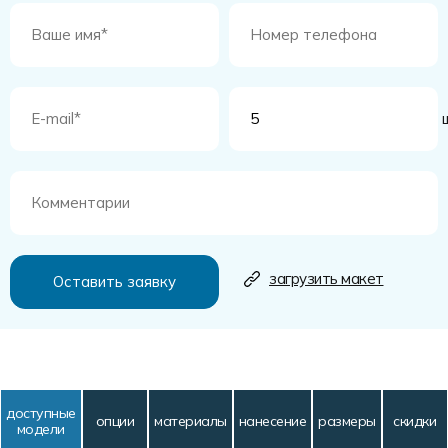
ш
загрузить макет
доступные
опции
материалы
нанесение
размеры
скидки
модели