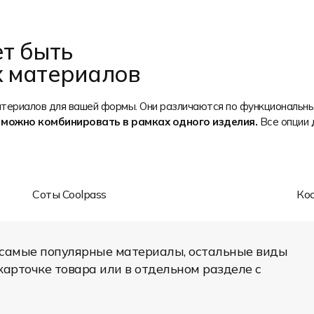
т быть
х материалов
Растяжимость
Влагоотведение
Лёгкость
ериалов для вашей формы. Они различаются по функциональным
Яркость печати
 можно комбинировать в рамках одного изделия.
Все опции 
Износостойкость
Состав: 100% полиэстер
Плотность: 150 гр/м2
Область применения: футбольная
игровая форма, спортивная и промо
Соты Coolpass
Ко
одежда и т.д.
Спортивный функциональный
трикотажный материал не сквозной
 самые популярные материалы, остальные виды
ячеистой структуры. Плотный и прочный
трикотаж. Хорошо растягивается в
арточке товара или в отдельном разделе с
поперечном направлении. Идеально
подходит для сублимационной печати.