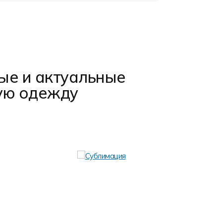
ые и актуальные
ую одежду
Терм
Термотран
(бумага, п
глянцевой 