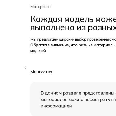
Материалы
Каждая модель може
выполнена из разны
Растяжимость
Влагоотведение
Лёгкость
Мы предлагаем широкий выбор проверенных мат
Яркость печати
Обратите внимание, что разные материалы
Износостойкость
моделей
Состав: 100% полиэстер
Плотность: 125 гр/м2
Область применения: игровая спортивная
Минисетка
форма
Мягкое трикотажное полотно с
пористой структурой. Повышенная
растяжимость. Высокая
В данном разделе представлены
воздухопроницаемость, улучшает
материалов можно посмотреть в к
вентиляцию во время игры. Бывает
информацией
всех основных цветов.