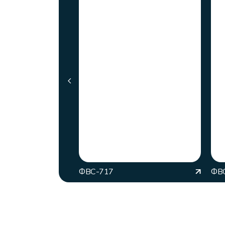
ФВС-717
ФВ