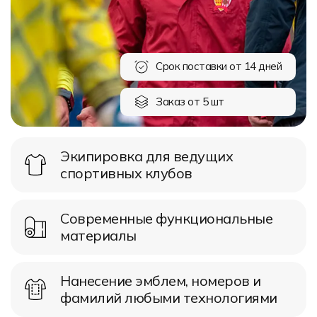
Форма в наличии
Статьи
Система скидок и наценок
Распродажа
Реквизиты
Пользовательское соглашение
Доставка
Срок поставки от 14 дней
Заказ от 5 шт
Экипировка для ведущих
спортивных клубов
Современные функциональные
материалы
Нанесение эмблем, номеров и
фамилий любыми технологиями