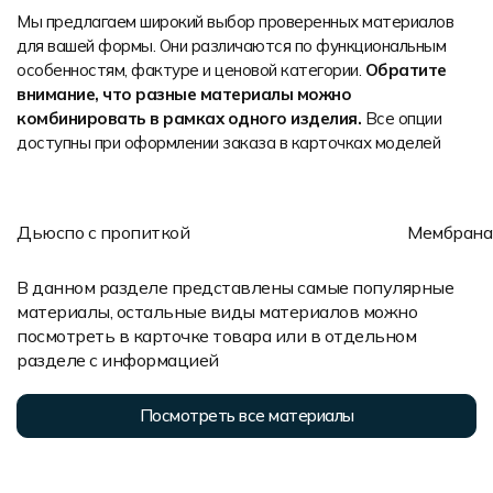
Мы предлагаем широкий выбор проверенных материалов
для вашей формы. Они различаются по функциональным
Растяжимо
особенностям, фактуре и ценовой категории.
Обратите
Растяжимость
Влагоотве
внимание, что разные материалы можно
Влагоотведение
Лёгкость
Лёгкость
комбинировать в рамках одного изделия.
Все опции
Яркость пе
Яркость печати
доступны при оформлении заказа в карточках моделей
Износосто
Износостойкость
Влагозащи
Влагозащита
Состав: 1
Состав: 100% полиэстер
Плотность
Плотность: 100 гр/м2
Область п
Дьюспо с пропиткой
Мембрана
Область применения: ветровки, куртки, парадные
комбинезо
костюмы, жилеты и т.д.
Матери
В данном разделе представлены самые популярные
Мягкая и легкая ветрозащитная ткань с
облада
водоотталкиваюшей пропиткой. Хорошие
водоиз
материалы, остальные виды материалов можно
воздухообменные качества, быстро сохнет. Бывает
Хороше
всех основных цветов. Подходит для сублимации.
посмотреть в карточке товара или в отдельном
Teflon, 
разделе с информацией
Посмотреть все материалы