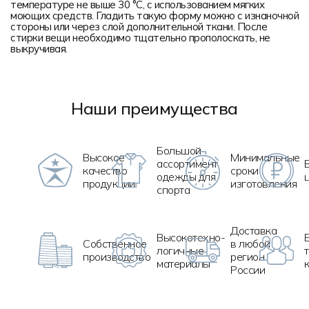
температуре не выше 30 °C, с использованием мягких
моющих средств. Гладить такую форму можно с изнаночной
стороны или через слой дополнительной ткани. После
стирки вещи необходимо тщательно прополоскать, не
выкручивая.
Наши преимущества
Большой
Высокое
Минимальные
ассортимент
качество
сроки
одежды для
продукции
изготовления
спорта
Доставка
Высокотехно
-
Собственное
в любой
логичные
производство
регион
материалы
России