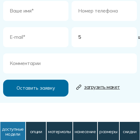
ш
загрузить макет
доступные
опции
материалы
нанесение
размеры
скидки
модели