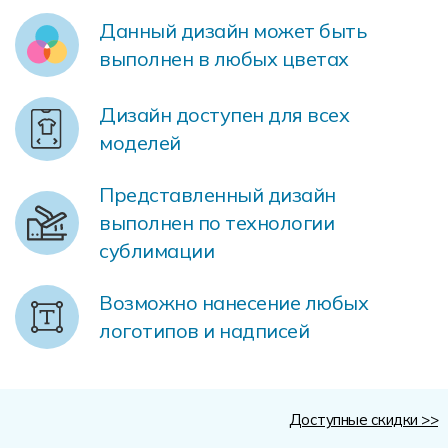
Форма в наличии
Статьи
Система скидок и наценок
Данный дизайн может быть
Распродажа
Реквизиты
Пользовательское соглашение
выполнен в любых цветах
Доставка
Дизайн доступен для всех
моделей
Представленный дизайн
выполнен по технологии
сублимации
Возможно нанесение любых
логотипов и надписей
Доступные скидки >>