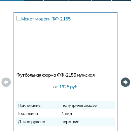
Футбольная форма ФФ-2155
мужская
Ф
от 1925 руб.
Прилегание:
полуприлегающее
П
Горловина:
1 вид
Г
Длина рукава:
короткий
Д