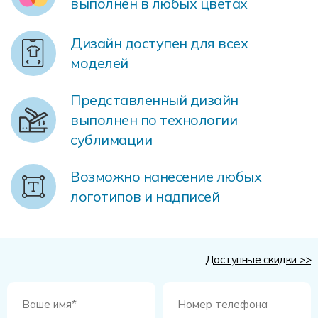
выполнен в любых цветах
Форма в наличии
Статьи
Система скидок и наценок
Распродажа
Реквизиты
Пользовательское соглашение
Дизайн доступен для всех
моделей
Доставка
Представленный дизайн
выполнен по технологии
сублимации
Возможно нанесение любых
логотипов и надписей
Доступные скидки >>