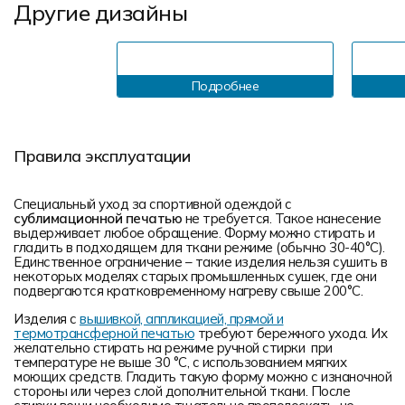
Другие дизайны
Подробнее
Правила эксплуатации
Специальный уход за спортивной одеждой с
сублимационной печатью
не требуется. Такое нанесение
выдерживает любое обращение. Форму можно стирать и
гладить в подходящем для ткани режиме (обычно 30-40°С).
Единственное ограничение – такие изделия нельзя сушить в
некоторых моделях старых промышленных сушек, где они
подвергаются кратковременному нагреву свыше 200°С.
Изделия с
вышивкой, аппликацией, прямой и
термотрансферной печатью
требуют бережного ухода. Их
желательно стирать на режиме ручной стирки при
температуре не выше 30 °C, с использованием мягких
моющих средств. Гладить такую форму можно с изнаночной
стороны или через слой дополнительной ткани. После