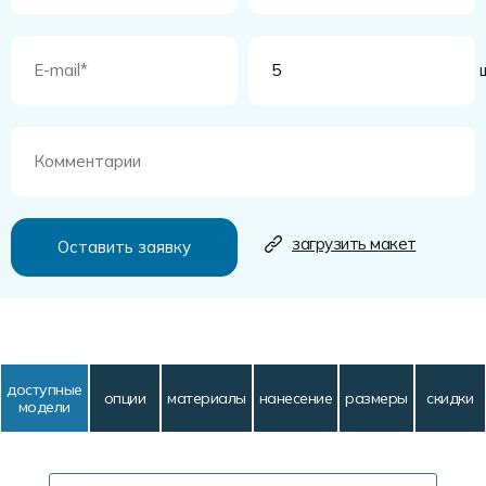
ш
загрузить макет
доступные
опции
материалы
нанесение
размеры
скидки
модели