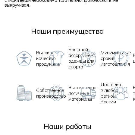
стирки вещи необходимо тщательно прополоскать, не
выкручивая.
Наши преимущества
Большой
Высокое
Минимальные
ассортимент
качество
сроки
одежды для
продукции
изготовления
спорта
Доставка
Высокотехно
-
Собственное
в любой
логичные
производство
регион
материалы
России
Наши работы