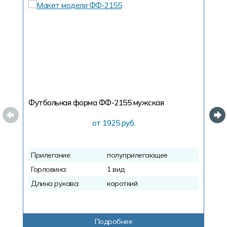
Футбольная форма ФФ-2155
мужская
Ф
от 1925 руб.
Прилегание:
полуприлегающее
П
Горловина:
1 вид
Г
Длина рукава:
короткий
Д
Подробнее