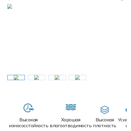
Высокая
Хорошая
Высокая
Усил
износосстойкость
влагоотводимость
плотность
ш