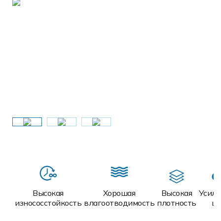
Высокая
Хорошая
Высокая
Усил
износосстойкость
влагоотводимость
плотность
ш