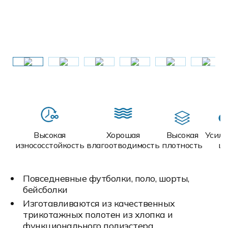
Высокая
Хорошая
Высокая
Усил
износосстойкость
влагоотводимость
плотность
ш
Повседневные футболки, поло, шорты,
бейсболки
Изготавливаются из качественных
трикотажных полотен из хлопка и
функционального полиэстера