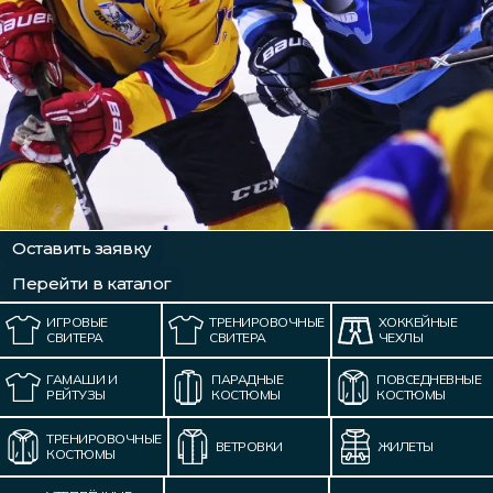
Форма в наличии
Статьи
Система скидок и наценок
Распродажа
Реквизиты
Пользовательское соглашение
Доставка
Оставить заявку
Перейти в каталог
ИГРОВЫЕ
ТРЕНИРОВОЧНЫЕ
ХОККЕЙНЫЕ
СВИТЕРА
СВИТЕРА
ЧЕХЛЫ
ГАМАШИ И
ПАРАДНЫЕ
ПОВСЕДНЕВНЫЕ
РЕЙТУЗЫ
КОСТЮМЫ
КОСТЮМЫ
ТРЕНИРОВОЧНЫЕ
ВЕТРОВКИ
ЖИЛЕТЫ
КОСТЮМЫ