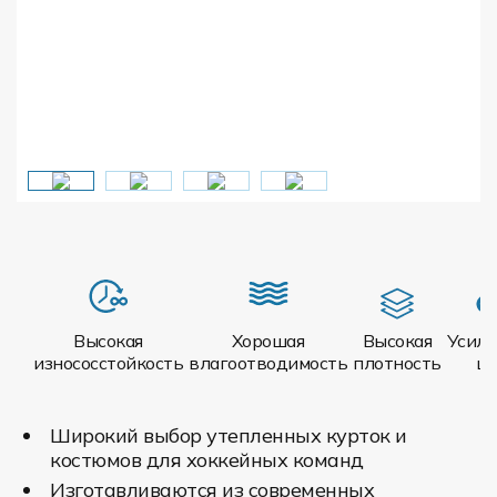
Высокая
Хорошая
Высокая
Усил
износосстойкость
влагоотводимость
плотность
ш
Широкий выбор утепленных курток и
костюмов для хоккейных команд
Изготавливаются из современных