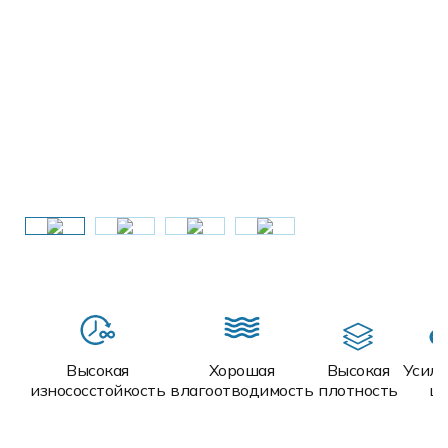
Высокая
Хорошая
Высокая
Усил
износосстойкость
влагоотводимость
плотность
ш