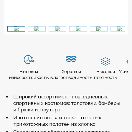
Высокая
Хорошая
Высокая
Усил
износосстойкость
влагоотводимость
плотность
ш
Широкий ассортимент повседневных
спортивных костюмов: толстовки, бомберы
и брюки из футера
Изготавливаются из качественных
трикотажных полотен из хлопка
Современное оборудование позволяет