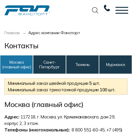
Вернуться назад
Вернуться назад
Вернуться назад
Вернуться назад
Главная
Адрес компании Фанспорт
Футбол
Новости
Разработка дизайна
Разработка дизайна
Контакты
Баскетбол
Наши награды
Услуги по пошиву
Требования к макету
Москва
Санкт-
Волейбол
Сертификаты
Экипировка
Технологии печати
Тюмень
Мурманск
(главный офис)
Петербург
Хоккей
Наши работы
Экипировка профессиональных
Уход за изделиями
команд
Минимальный заказ швейной продукции
5 шт.
Беговая форма
Галерея работ
Виды тканей
Минимальный заказ трикотажной продукции
100 шт.
Изготовление мерча
Другие виды спорта
Фото изделий
Карта цветов
Москва (главный офис)
Пошив формы для курьеров
Спортивная одежда
Наше производство
Таблица размеров
Адрес:
117218, г. Москва, ул.
Кржижановского
,
дом 29,
Мерч и сувенирка
Вакансии
Маркировка и упаковка изделий
корпус 2
, 3 этаж
Телефоны (многоканальные):
8 800 551-60-45,
+7 (495)