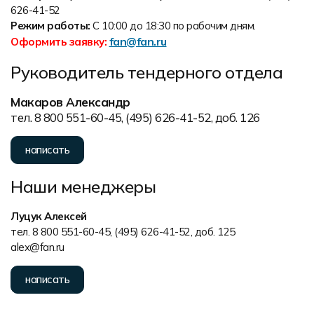
Форма в наличии
Статьи
Система скидок и наценок
626-41-52
Режим работы:
С 10:00 до 18:30 по рабочим дням.
Распродажа
Реквизиты
Пользовательское соглашение
fan@fan.ru
Оформить заявку:
Доставка
Руководитель тендерного отдела
Макаров Александр
тел. 8 800 551-60-45, (495) 626-41-52, доб. 126
написать
Наши менеджеры
Луцук Алексей
тел. 8 800 551-60-45, (495) 626-41-52, доб. 125
alex@fan.ru
написать