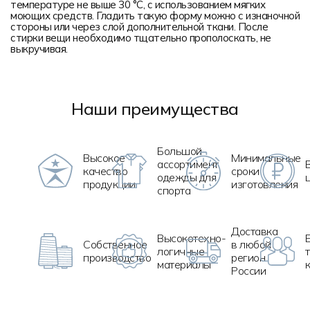
температуре не выше 30 °C, с использованием мягких
моющих средств. Гладить такую форму можно с изнаночной
стороны или через слой дополнительной ткани. После
стирки вещи необходимо тщательно прополоскать, не
выкручивая.
Наши преимущества
Большой
Высокое
Минимальные
ассортимент
качество
сроки
одежды для
продукции
изготовления
спорта
Доставка
Высокотехно
-
Собственное
в любой
логичные
производство
регион
материалы
России