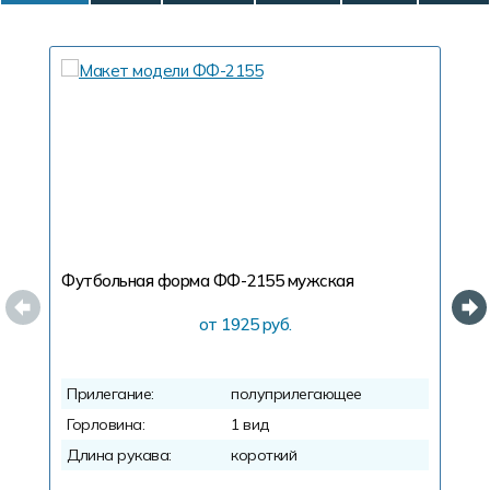
Футбольная форма ФФ-2155
мужская
Ф
от 1925 руб.
Прилегание:
полуприлегающее
П
Горловина:
1 вид
Г
Длина рукава:
короткий
Д