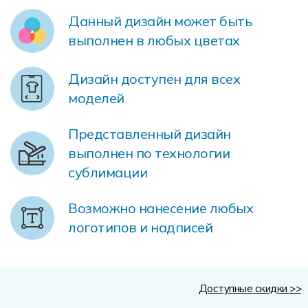
Форма в наличии
Статьи
Система скидок и наценок
Данный дизайн может быть
Распродажа
Реквизиты
Пользовательское соглашение
выполнен в любых цветах
Доставка
Дизайн доступен для всех
моделей
Представленный дизайн
выполнен по технологии
сублимации
Возможно нанесение любых
логотипов и надписей
Доступные скидки >>