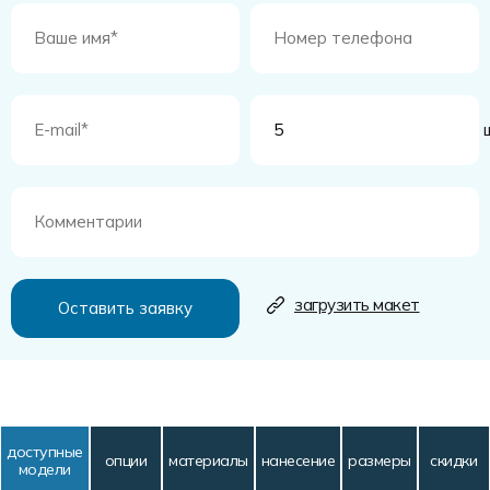
ш
загрузить макет
доступные
опции
материалы
нанесение
размеры
скидки
модели