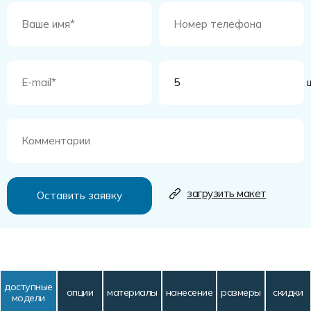
ш
загрузить макет
доступные
опции
материалы
нанесение
размеры
скидки
модели