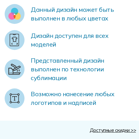
Форма в наличии
Статьи
Система скидок и наценок
Данный дизайн может быть
Распродажа
Реквизиты
Пользовательское соглашение
выполнен в любых цветах
Доставка
Дизайн доступен для всех
моделей
Представленный дизайн
выполнен по технологии
сублимации
Возможно нанесение любых
логотипов и надписей
Доступные скидки >>