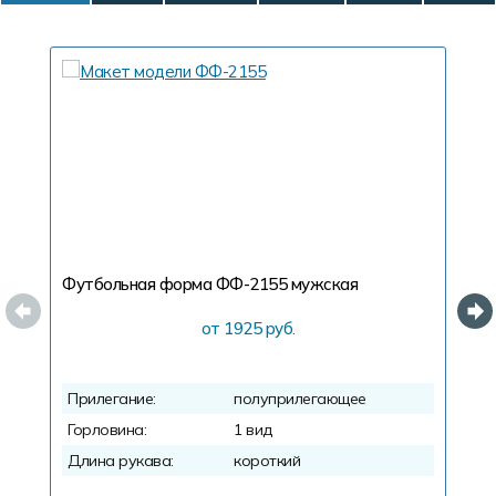
Футбольная форма ФФ-2155
мужская
Ф
от 1925 руб.
Прилегание:
полуприлегающее
П
Горловина:
1 вид
Г
Длина рукава:
короткий
Д