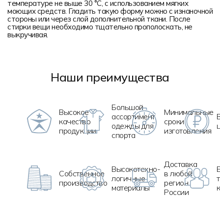
температуре не выше 30 °C, с использованием мягких
моющих средств. Гладить такую форму можно с изнаночной
стороны или через слой дополнительной ткани. После
стирки вещи необходимо тщательно прополоскать, не
выкручивая.
Наши преимущества
Большой
Высокое
Минимальные
ассортимент
качество
сроки
одежды для
продукции
изготовления
спорта
Доставка
Высокотехно
-
Собственное
в любой
логичные
производство
регион
материалы
России