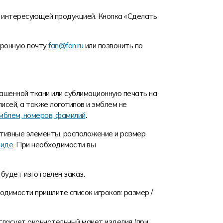
 с интересующей продукцией. Кнопка «Сделать
тронную почту
fan@fan.ru
или позвонить по
ашенной ткани или сублимационную печать на
писей, а также логотипов и эмблем не
мблем, номеров, фамилий
.
ативные элементы, расположение и размер
виде
. При необходимости вы
о будет изготовлен заказ
.
одимости пришлите список игроков: размер /
гласует окончательный макет изделия (при