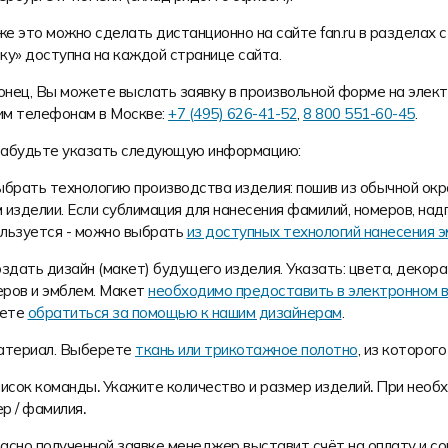
е это можно сделать дистанционно на сайте fan.ru в разделах
ку» доступна на каждой странице сайта.
нец, Вы можете выслать заявку в произвольной форме на элек
им телефонам в Москве:
+7 (495) 626-41-52
,
8 800 551-60-45
.
забудьте указать следующую информацию:
брать технологию производства изделия: пошив из обычной окр
 изделии. Если сублимация для нанесения фамилий, номеров, над
ользуется - можно выбрать
из доступных технологий нанесения э
здать дизайн (макет)
будущего изделия. Указать: цвета, декор
еров и эмблем. Макет
необходимо предоставить в электронном 
ете
обратиться за помощью к нашим дизайнерам
.
териал.
Выберете
ткань или трикотажное полотно
, из которог
исок команды
.
Укажите количество и размер изделий
.
При необх
р / фамилия
.
асно полученной заявке менеджер выставит счёт на оплату и со