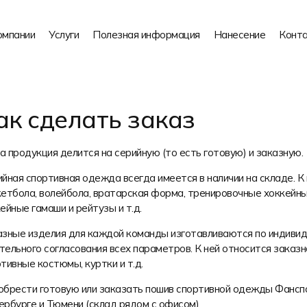
омпании
Услуги
Полезная информация
Нанесение
Конт
ак сделать заказ
 продукция делится на серийную (то есть готовую) и заказную.
йная спортивная одежда всегда имеется в наличии на складе. К
етбола, волейбола, вратарская форма, тренировочные хоккейны
ейные гамаши и рейтузы и т.д.
зные изделия для каждой команды изготавливаются по индивид
ельного согласования всех параметров. К ней относится заказн
тивные костюмы, куртки и т.д.
брести готовую или заказать пошив спортивной одежды Фанспо
рбурге и Тюмени (склад рядом с офисом).