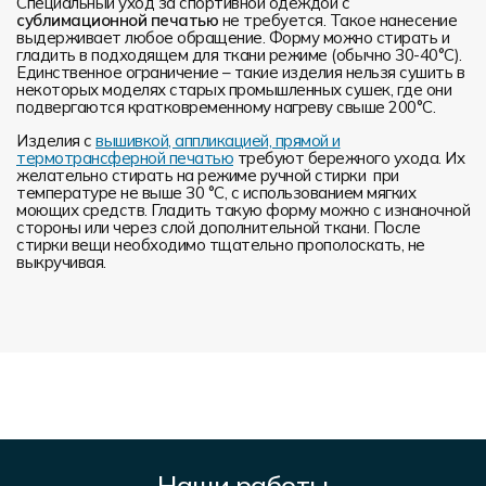
Специальный уход за спортивной одеждой с
сублимационной печатью
не требуется. Такое нанесение
выдерживает любое обращение. Форму можно стирать и
гладить в подходящем для ткани режиме (обычно 30-40°С).
Единственное ограничение – такие изделия нельзя сушить в
некоторых моделях старых промышленных сушек, где они
подвергаются кратковременному нагреву свыше 200°С.
Изделия с
вышивкой, аппликацией, прямой и
термотрансферной печатью
требуют бережного ухода. Их
желательно стирать на режиме ручной стирки при
температуре не выше 30 °C, с использованием мягких
моющих средств. Гладить такую форму можно с изнаночной
стороны или через слой дополнительной ткани. После
стирки вещи необходимо тщательно прополоскать, не
выкручивая.
Наши работы