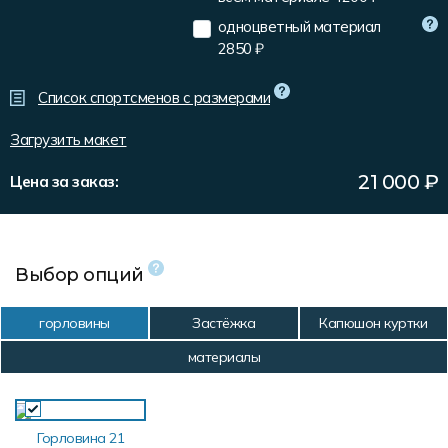
Форма в наличии
Статьи
Система скидок и наценок
одноцветный материал
2850 ₽
Распродажа
Реквизиты
Пользовательское соглашение
Доставка
Список спортсменов с размерами
Загрузить макет
21 000
₽
Цена за заказ:
Выбор опций
горловины
Застёжка
Капюшон куртки
материалы
Горловина 21