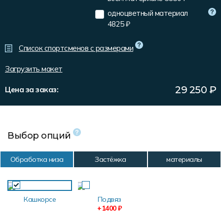
Форма в наличии
Статьи
Система скидок и наценок
одноцветный материал
4825 ₽
Распродажа
Реквизиты
Пользовательское соглашение
Доставка
Список спортсменов с размерами
Загрузить макет
29 250
₽
Цена за заказ:
Выбор опций
Обработка низа
Застёжка
материалы
Кашкорсе
Подвяз
+1400 ₽