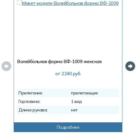
Волейбольная форма ВФ-1009
женская
В
от 2240 руб.
Прилегание:
прилегающее
П
Горловина:
1 вид
Г
Длина рукава:
нет
Д
Подробнее