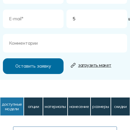
ш
загрузить макет
доступные
опции
материалы
нанесение
размеры
скидки
модели