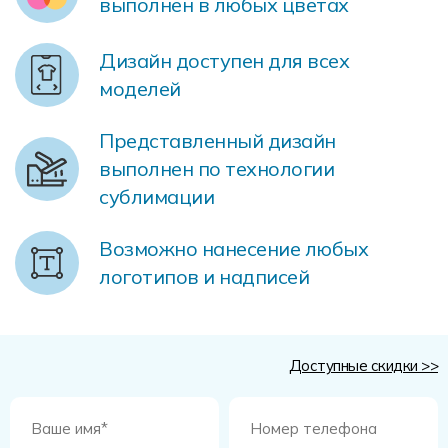
выполнен в любых цветах
Форма в наличии
Статьи
Система скидок и наценок
Распродажа
Реквизиты
Пользовательское соглашение
Дизайн доступен для всех
моделей
Доставка
Представленный дизайн
выполнен по технологии
сублимации
Возможно нанесение любых
логотипов и надписей
Доступные скидки >>