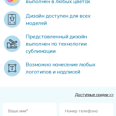
выполнен в любых цветах
Форма в наличии
Статьи
Система скидок и наценок
Распродажа
Реквизиты
Пользовательское соглашение
Дизайн доступен для всех
моделей
Доставка
Представленный дизайн
выполнен по технологии
сублимации
Возможно нанесение любых
логотипов и надписей
Доступные скидки >>