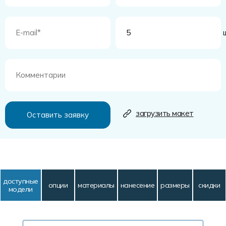
ш
загрузить макет
доступные
опции
материалы
нанесение
размеры
скидки
модели