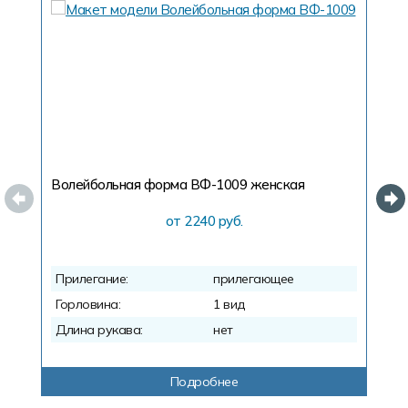
Волейбольная форма ВФ-1009
женская
В
от 2240 руб.
Прилегание:
прилегающее
П
Горловина:
1 вид
Г
Длина рукава:
нет
Д
Подробнее