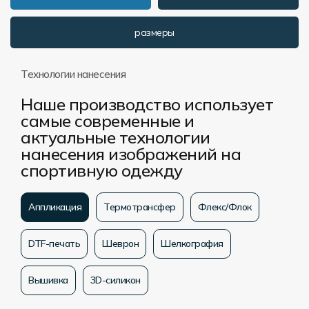
Форма в наличии
Статьи
Система скидок и наценок
размеры
Распродажа
Реквизиты
Пользовательское соглашение
Доставка
Технологии нанесения
Наше производство использует
самые современные и
актуальные технологии
нанесения изображений на
спортивную одежду
Аппликация
Термотрансфер
Флекс/Флок
DTF-печать
Шеврон
Шелкография
Вышивка
3D-силикон