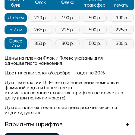
Флок
Флекс
букв
трансфер
печать
До 5 см
220 р.
190 р.
500 р.
190 р.
5-7 см
265 р.
225 р.
500 р.
225 р.
Более
350 р.
300 р.
500 р.
300 р.
7 см
Цены на пленки Флок и Флекс указаны для
одноцветного нанесения.
Цвет пленки золото/серебро - наценка 20%.
Для технологии DTF-печати нанесение номеров и
фамилий в два и более цвета
или использование сложных шрифтов не влияет на
цену (при наличии макета).
Для остальных технологий цена рассчитывается
индивидуально.
Варианты шрифтов
+