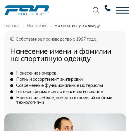
Главная
Нанесение
На спортивную одежду
Вернуться назад
Вернуться назад
Вернуться назад
Вернуться назад
Собственное производство с 1997 года
Футбол
Новости
Разработка дизайна
Разработка дизайна
Нанесение имени и фамилии
Баскетбол
Наши награды
Услуги по пошиву
Требования к макету
на спортивную одежду
Волейбол
Сертификаты
Экипировка
Технологии печати
Нанесение номеров
Хоккей
Наши работы
Экипировка профессиональных команд
Уход за изделиями
Полный ассортимент экипировки
Современные функциональные материалы
Беговая форма
Галерея работ
Изготовление мерча
Виды тканей
Готовая форма всегда в наличии на складе
Нанесение эмблем, номеров и фамилий любыми
Другие виды спорта
Фото изделий
Пошив формы для курьеров
Карта цветов
технологиями
Спортивная одежда
Наше производство
Таблица размеров
Мерч и сувенирка
Вакансии
Маркировка и упаковка изделий