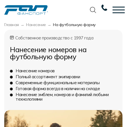
Главная
Нанесение
На футбольную форму
Вернуться назад
Вернуться назад
Вернуться назад
Вернуться назад
Собственное производство с 1997 года
Футбол
Новости
Разработка дизайна
Разработка дизайна
Нанесение номеров на
Баскетбол
Наши награды
Услуги по пошиву
Требования к макету
футбольную форму
Волейбол
Сертификаты
Экипировка
Технологии печати
Нанесение номеров
Хоккей
Наши работы
Экипировка профессиональных команд
Уход за изделиями
Полный ассортимент экипировки
Современные функциональные материалы
Беговая форма
Галерея работ
Изготовление мерча
Виды тканей
Готовая форма всегда в наличии на складе
Нанесение эмблем, номеров и фамилий любыми
Другие виды спорта
Фото изделий
Пошив формы для курьеров
Карта цветов
технологиями
Спортивная одежда
Наше производство
Таблица размеров
Мерч и сувенирка
Вакансии
Маркировка и упаковка изделий