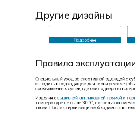
Другие дизайны
Подробнее
Правила эксплуатаци
Специальный уход за спортивной одеждой с
су
и гладить в подходящем для ткани режиме (обы
промышленных сушек, где они подвергаются кр
Изделия с
вышивкой, аппликацией, прямой и т
температуре не выше 30 °C, с использованием 
ткани. После стирки вещи необходимо тщательн