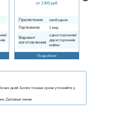
от 2300 руб.
от 305
Прилегание:
Прилегание:
свободное
Горловина:
Горловина:
1 вид
Вариант
няя/
односторонняя/
Вариант
изготовления:
няя
двухсторонняя
изготовления:
майка
Подробнее
Подр
бочих дней. Более точные сроки уточняйте у
ии, Деловые линии