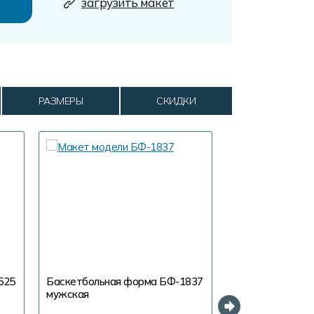
загрузить макет
РАЗМЕРЫ
СКИДКИ
525
Баскетбольная форма БФ-1837
Баскетбольная
мужская
мужская