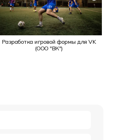
Экипир
Разработка игровой формы для VK
(ООО "ВК")