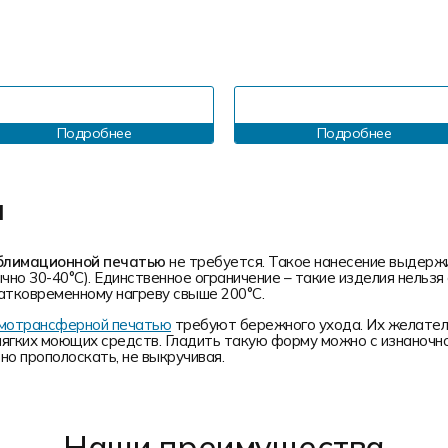
Подробнее
Подробнее
и
блимационной печатью
не требуется. Такое нанесение выдерж
чно 30-40°С). Единственное ограничение – такие изделия нельз
атковременному нагреву свыше 200°С.
ермотрансферной печатью
требуют бережного ухода. Их желатель
мягких моющих средств. Гладить такую форму можно с изнаночн
о прополоскать, не выкручивая.
Наши преимущества