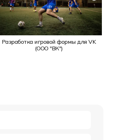
Экипир
Разработка игровой формы для VK
(ООО "ВК")