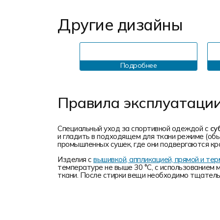
Другие дизайны
Подробнее
Правила эксплуатаци
Специальный уход за спортивной одеждой с
су
и гладить в подходящем для ткани режиме (обы
промышленных сушек, где они подвергаются кр
Изделия с
вышивкой, аппликацией, прямой и т
температуре не выше 30 °C, с использованием 
ткани. После стирки вещи необходимо тщательн