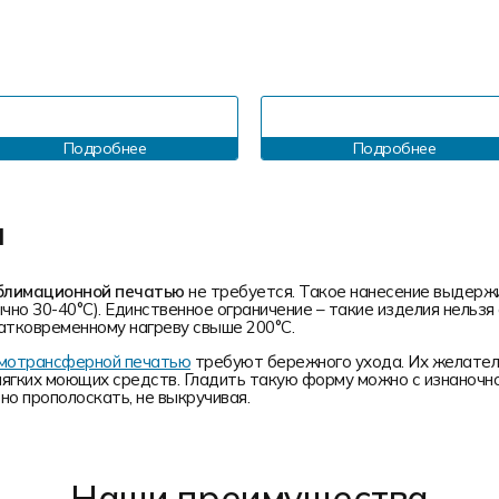
Подробнее
Подробнее
и
блимационной печатью
не требуется. Такое нанесение выдерж
чно 30-40°С). Единственное ограничение – такие изделия нельз
атковременному нагреву свыше 200°С.
ермотрансферной печатью
требуют бережного ухода. Их желатель
мягких моющих средств. Гладить такую форму можно с изнаночн
о прополоскать, не выкручивая.
Наши преимущества