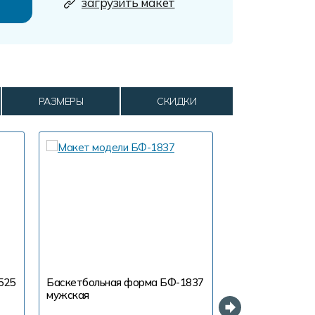
загрузить макет
РАЗМЕРЫ
СКИДКИ
525
Баскетбольная форма БФ-1837
Баскетбольная
мужская
мужская