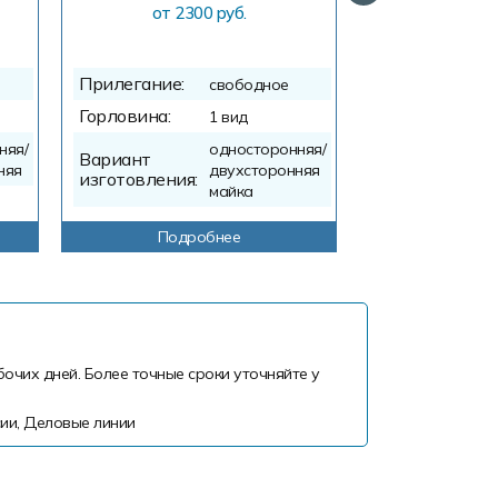
от 2300 руб.
от 305
Прилегание:
Прилегание:
свободное
Горловина:
Горловина:
1 вид
Вариант
няя/
односторонняя/
Вариант
изготовления:
няя
двухсторонняя
изготовления:
майка
Подробнее
Подр
бочих дней. Более точные сроки уточняйте у
ии, Деловые линии