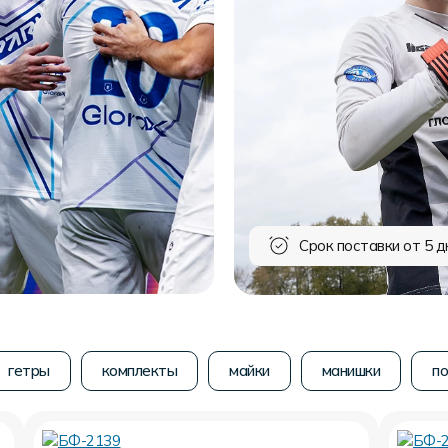
Срок поставки от 5 д
гетры
комплекты
майки
манишки
по