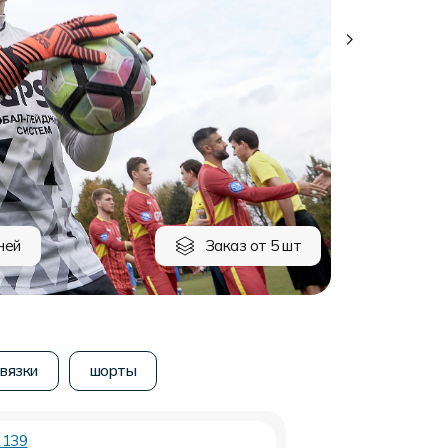
ней
Заказ от 5 шт
вязки
шорты