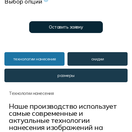
Выбор опций
Форма в наличии
Статьи
Система скидок и наценок
Распродажа
Реквизиты
Пользовательское соглашение
Доставка
Оставить заявку
технологии нанесения
скидки
размеры
Технологии нанесения
Наше производство использует
самые современные и
актуальные технологии
нанесения изображений на