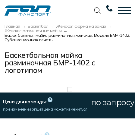
Главная
Баскетбол
Женская форма на заказ
Вернуться назад
Вернуться назад
Вернуться назад
Вернуться назад
Женские разминочные майки
Баскетбольная майка разминочная женская. Модель БМР-1402.
Сублимационная печать
Футбол
Новости
Разработка дизайна
Разработка дизайна
Баскетбольная майка
Баскетбол
Наши награды
Услуги по пошиву
Требования к макету
разминочная БМР-1402 с
Волейбол
Сертификаты
Экипировка
Технологии печати
логотипом
Хоккей
Наши работы
Экипировка профессиональных
Уход за изделиями
команд
Беговая форма
Галерея работ
Виды тканей
Изготовление мерча
по запросу
Другие виды спорта
Фото изделий
Карта цветов
Цена для команды:
Пошив формы для курьеров
при изменении опций цена может измениться
Спортивная одежда
Наше производство
Таблица размеров
Мерч и сувенирка
Вакансии
Маркировка и упаковка изделий