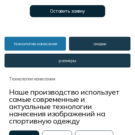
Форма в наличии
Статьи
Система скидок и наценок
Оставить заявку
Распродажа
Реквизиты
Пользовательское соглашение
Доставка
технологии нанесения
скидки
размеры
Технологии нанесения
Наше производство использует
самые современные и
актуальные технологии
нанесения изображений на
спортивную одежду