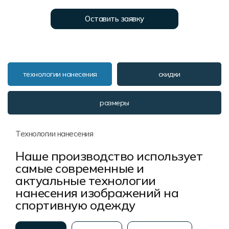
Форма в наличии
Статьи
Система скидок и наценок
Оставить заявку
Распродажа
Реквизиты
Пользовательское соглашение
Доставка
технологии нанесения
скидки
размеры
Технологии нанесения
Наше производство использует
самые современные и
актуальные технологии
нанесения изображений на
спортивную одежду