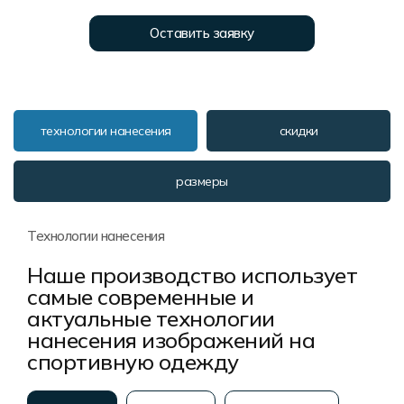
Форма в наличии
Статьи
Система скидок и наценок
Оставить заявку
Распродажа
Реквизиты
Пользовательское соглашение
Доставка
технологии нанесения
скидки
размеры
Технологии нанесения
Наше производство использует
самые современные и
актуальные технологии
нанесения изображений на
спортивную одежду