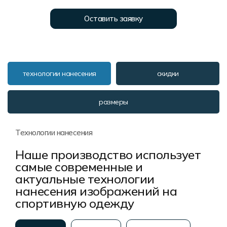
Форма в наличии
Статьи
Система скидок и наценок
Оставить заявку
Распродажа
Реквизиты
Пользовательское соглашение
Доставка
технологии нанесения
скидки
размеры
Технологии нанесения
Наше производство использует
самые современные и
актуальные технологии
нанесения изображений на
спортивную одежду