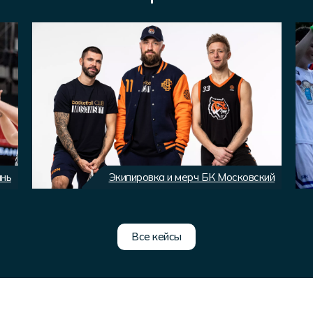
ань
Экипировка и мерч БК Московский
Все кейсы