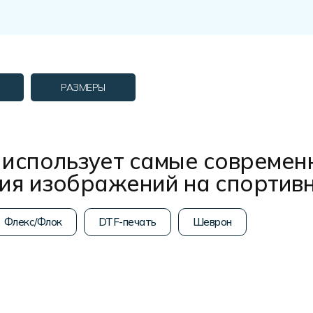
РАЗМЕРЫ
использует самые современ
ния изображений на спортив
Флекс/Флок
DTF-печать
Шеврон