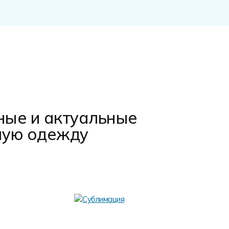
ные и актуальные
ную одежду
Термо