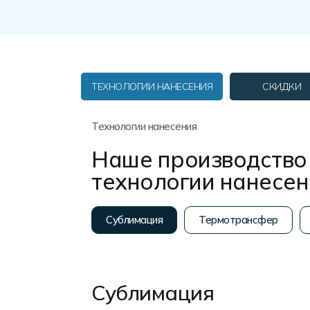
Форма в наличии
Статьи
Система скидок и наценок
Распродажа
Реквизиты
Пользовательское соглашение
Доставка
ТЕХНОЛОГИИ НАНЕСЕНИЯ
СКИДКИ
Технологии нанесения
Наше производство 
технологии нанесе
Сублимация
Термотрансфер
Сублимация