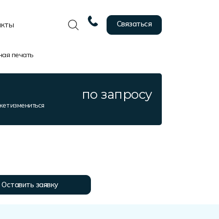
Связаться
акты
ная печать
по запросу
жет измениться
Оставить заявку