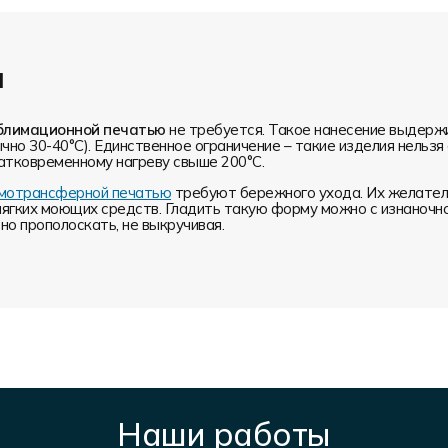
и
блимационной печатью
не требуется. Такое нанесение выдерж
чно 30-40°С). Единственное ограничение – такие изделия нельз
атковременному нагреву свыше 200°С.
ермотрансферной печатью
требуют бережного ухода. Их желатель
мягких моющих средств. Гладить такую форму можно с изнаночн
о прополоскать, не выкручивая.
Наши работы