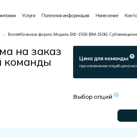
омпании
Услуги
Полезная информация
Нанесение
Конт
з
Волейбольная форма. Модель ВФ-1506 (ВМ-1506). Сублимацион
ма на заказ
й команды
Цена для команды:
при изменении опций цена мо
Выбор опций