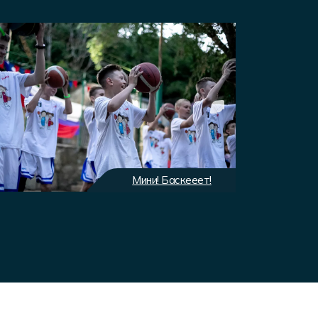
Мини! Баскееет!
Экип