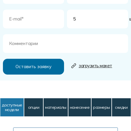
ш
загрузить макет
доступные
опции
материалы
нанесение
размеры
скидки
модели