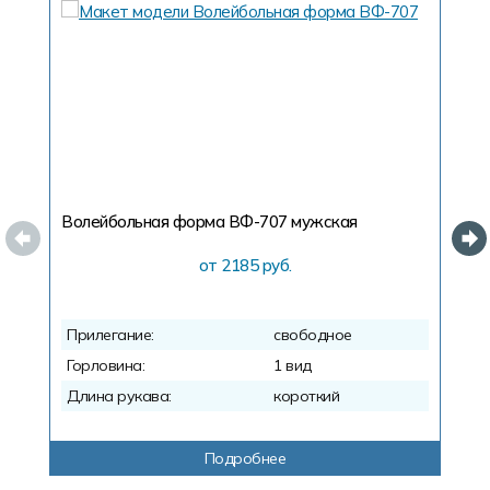
Волейбольная форма ВФ-707
мужская
В
от 2185 руб.
Прилегание:
свободное
П
Горловина:
1 вид
Г
Длина рукава:
короткий
Д
Подробнее