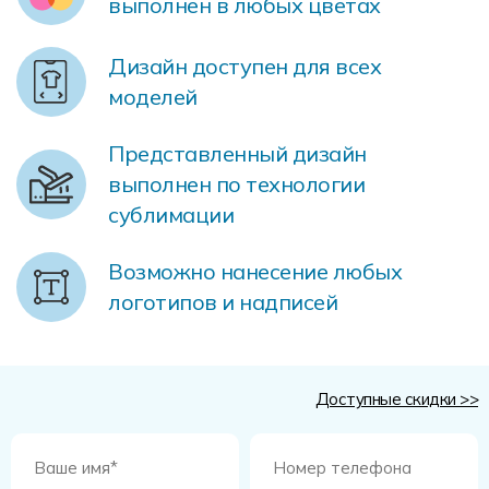
выполнен в любых цветах
Форма в наличии
Статьи
Система скидок и наценок
Распродажа
Реквизиты
Пользовательское соглашение
Дизайн доступен для всех
моделей
Доставка
Представленный дизайн
выполнен по технологии
сублимации
Возможно нанесение любых
логотипов и надписей
Доступные скидки >>