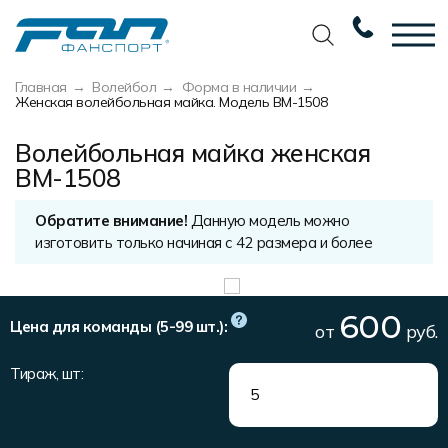
Главная
Волейбол
Форма в наличии
Вернуться назад
Вернуться назад
Вернуться назад
Вернуться назад
Женская волейбольная майка. Модель ВМ-1508
Футбол
Новости
Разработка дизайна
Разработка дизайна
Волейбольная майка женская
ВМ-1508
Баскетбол
Наши награды
Услуги по пошиву
Требования к макету
Волейбол
Сертификаты
Экипировка
Технологии печати
Обратите внимание!
Данную модель можно
изготовить только начиная с 42 размера и более
Хоккей
Наши работы
Экипировка профессиональных
Уход за изделиями
команд
Беговая форма
Галерея работ
Виды тканей
Изготовление мерча
600
Цена для команды (5-99 шт.):
от
руб.
Другие виды спорта
Фото изделий
Карта цветов
Пошив формы для курьеров
Тираж, шт:
Спортивная одежда
Наше производство
Таблица размеров
Мерч и сувенирка
Вакансии
Маркировка и упаковка изделий