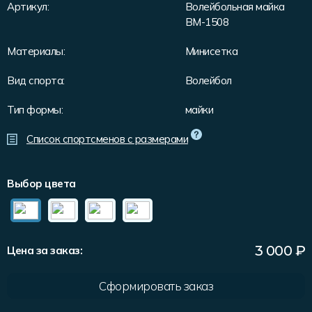
Форма в наличии
Статьи
Система скидок и наценок
Артикул:
Волейбольная майка
ВМ-1508
Распродажа
Реквизиты
Пользовательское соглашение
Материалы:
Минисетка
Доставка
Вид спорта:
Волейбол
Тип формы:
майки
Список спортсменов с размерами
Выбор цвета
3 000
₽
Цена за заказ:
Сформировать заказ