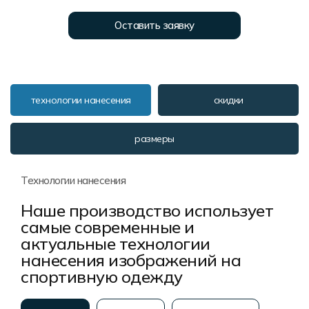
Форма в наличии
Статьи
Система скидок и наценок
Оставить заявку
Распродажа
Реквизиты
Пользовательское соглашение
Доставка
технологии нанесения
скидки
размеры
Технологии нанесения
Наше производство использует
самые современные и
актуальные технологии
нанесения изображений на
спортивную одежду