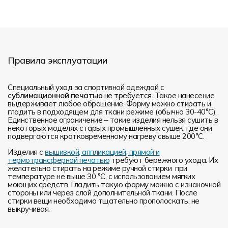
Правила эксплуатации
Специальный уход за спортивной одеждой с
сублимационной печатью
не требуется. Такое нанесение
выдерживает любое обращение. Форму можно стирать и
гладить в подходящем для ткани режиме (обычно 30-40°С).
Единственное ограничение – такие изделия нельзя сушить в
некоторых моделях старых промышленных сушек, где они
подвергаются кратковременному нагреву свыше 200°С.
Изделия с
вышивкой, аппликацией, прямой и
термотрансферной печатью
требуют бережного ухода. Их
желательно стирать на режиме ручной стирки при
температуре не выше 30 °C, с использованием мягких
моющих средств. Гладить такую форму можно с изнаночной
стороны или через слой дополнительной ткани. После
стирки вещи необходимо тщательно прополоскать, не
выкручивая.