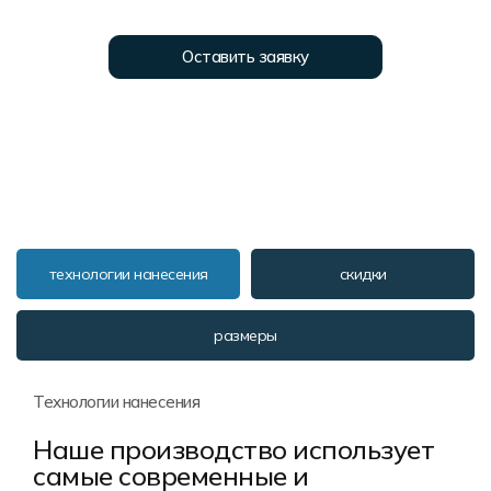
Форма в наличии
Статьи
Система скидок и наценок
Распродажа
Реквизиты
Пользовательское соглашение
Оставить заявку
Доставка
технологии нанесения
скидки
размеры
Технологии нанесения
Наше производство использует
самые современные и