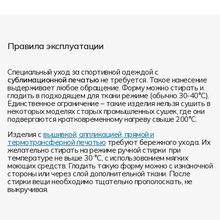
Правила эксплуатации
Специальный уход за спортивной одеждой с
сублимационной печатью
не требуется. Такое нанесение
выдерживает любое обращение. Форму можно стирать и
гладить в подходящем для ткани режиме (обычно 30-40°С).
Единственное ограничение – такие изделия нельзя сушить в
некоторых моделях старых промышленных сушек, где они
подвергаются кратковременному нагреву свыше 200°С.
Изделия с
вышивкой, аппликацией, прямой и
термотрансферной печатью
требуют бережного ухода. Их
желательно стирать на режиме ручной стирки при
температуре не выше 30 °C, с использованием мягких
моющих средств. Гладить такую форму можно с изнаночной
стороны или через слой дополнительной ткани. После
стирки вещи необходимо тщательно прополоскать, не
выкручивая.