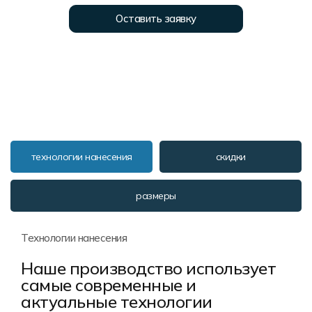
Форма в наличии
Статьи
Система скидок и наценок
Оставить заявку
Распродажа
Реквизиты
Пользовательское соглашение
Доставка
технологии нанесения
скидки
размеры
Технологии нанесения
Наше производство использует
самые современные и
актуальные технологии