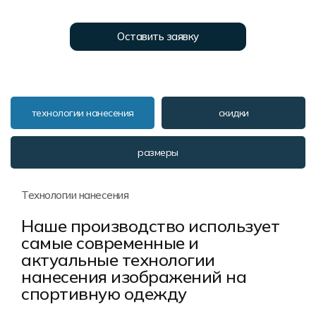
Форма в наличии
Статьи
Система скидок и наценок
Распродажа
Реквизиты
Пользовательское соглашение
Оставить заявку
Доставка
технологии нанесения
скидки
размеры
Технологии нанесения
Наше производство использует
самые современные и
актуальные технологии
нанесения изображений на
спортивную одежду