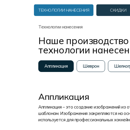
Форма в наличии
Статьи
Система скидок и наценок
ТЕХНОЛОГИИ НАНЕСЕНИЯ
СКИДКИ
Распродажа
Реквизиты
Пользовательское соглашение
Доставка
Технологии нанесения
Наше производство 
технологии нанесе
Аппликация
Шеврон
Шелког
Аппликация
Аппликация – это создание изображений из 
шаблонам. Изображения закрепляются на осн
используется для профессиональных хоккейн