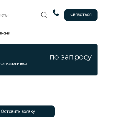
Связаться
акты
ткани
по запросу
жет измениться
Оставить заявку