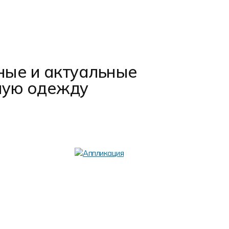
ные и актуальные
ную одежду
Шевр
Шеврон (наши
т.д.), прикр
количество 