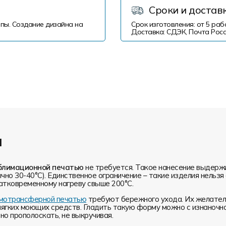
Сроки и достав
пы. Создание дизайна на
Срок изготовления: от 5 раб
Доставка: СДЭК, Почта Росс
и
блимационной печатью
не требуется. Такое нанесение выдерж
чно 30-40°С). Единственное ограничение – такие изделия нельз
атковременному нагреву свыше 200°С.
ермотрансферной печатью
требуют бережного ухода. Их желатель
мягких моющих средств. Гладить такую форму можно с изнаночн
о прополоскать, не выкручивая.