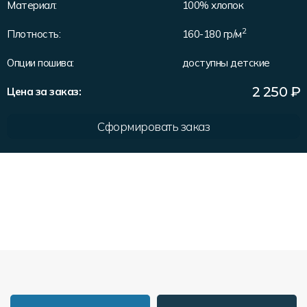
Материал:
100% хлопок
Форма в наличии
Статьи
Система скидок и наценок
2
Распродажа
Реквизиты
Пользовательское соглашение
Плотность:
160-180 гр/м
Доставка
Опции пошива:
доступны детские
2 250
₽
Цена за заказ:
Сформировать заказ