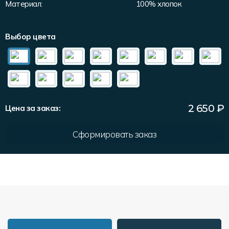
Материал:
100% хлопок
Форма в наличии
Статьи
Система скидок и наценок
Распродажа
Реквизиты
Пользовательское соглашение
Выбор цвета
Доставка
2 650
₽
Цена за заказ:
Сформировать заказ