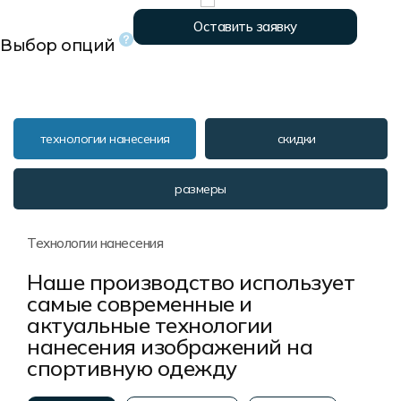
Форма в наличии
Статьи
Система скидок и наценок
Оставить заявку
Распродажа
Реквизиты
Пользовательское соглашение
Выбор опций
Доставка
технологии нанесения
скидки
размеры
Технологии нанесения
Наше производство использует
самые современные и
актуальные технологии
нанесения изображений на
спортивную одежду