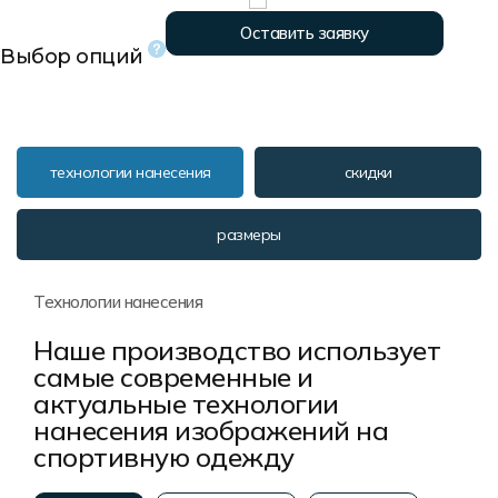
Форма в наличии
Статьи
Система скидок и наценок
Оставить заявку
Распродажа
Реквизиты
Пользовательское соглашение
Выбор опций
Доставка
технологии нанесения
скидки
размеры
Технологии нанесения
Наше производство использует
самые современные и
актуальные технологии
нанесения изображений на
спортивную одежду