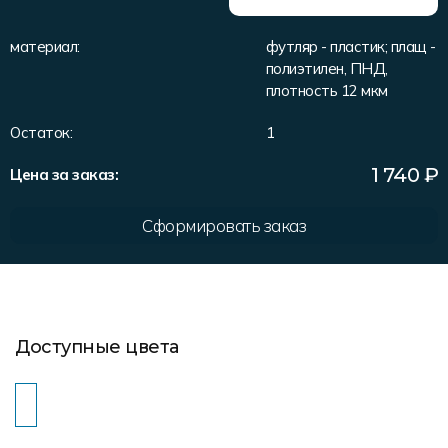
Форма в наличии
Статьи
Система скидок и наценок
материал:
футляр - пластик; плащ -
Распродажа
Реквизиты
Пользовательское соглашение
полиэтилен, ПНД,
Доставка
плотность 12 мкм
Остаток:
1
1 740
₽
Цена за заказ:
Сформировать заказ
Доступные цвета