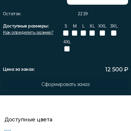
Форма в наличии
Статьи
Система скидок и наценок
Остаток:
2219
Распродажа
Реквизиты
Пользовательское соглашение
Доступные размеры:
S
M
L
XL
XXL
3XL
Доставка
Как определить размер?
4XL
12 500
₽
Цена за заказ:
Сформировать заказ
Доступные цвета