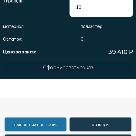
Тираж, шт:
Форма в наличии
Статьи
Система скидок и наценок
Распродажа
Реквизиты
Пользовательское соглашение
материал:
полиэстер
Доставка
Остаток:
0
39 410
₽
Цена за заказ:
Сформировать заказ
технологии нанесения
размеры