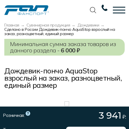
Главная
Сувенирная продукция
Дождевики
Вернуться назад
Вернуться назад
Вернуться назад
Вернуться назад
Сделано в России Дождевик-пончо AquaStop взрослый на
заказ, разноцветный, единый размер
Футбол
Новости
Разработка дизайна
Разработка дизайна
Минимальная сумма заказа товаров из
данного раздела -
6 000 ₽
Баскетбол
Наши награды
Услуги по пошиву
Требования к макету
Волейбол
Сертификаты
Экипировка
Технологии печати
Дождевик-пончо AquaStop
Хоккей
Наши работы
Экипировка профессиональных
Уход за изделиями
взрослый на заказ, разноцветный,
команд
единый размер
Беговая форма
Галерея работ
Виды тканей
Изготовление мерча
Другие виды спорта
Фото изделий
Карта цветов
Пошив формы для курьеров
Спортивная одежда
Наше производство
Таблица размеров
3 941
Розничная:
₽:
Мерч и сувенирка
Вакансии
Маркировка и упаковка изделий