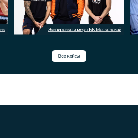
ань
Экипировка и мерч БК Московский
Все кейсы