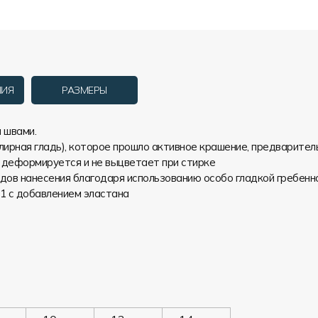
НИЯ
РАЗМЕРЫ
 швами.
ирная гладь), которое прошло активное крашение, предварите
 деформируется и не выцветает при стирке
дов нанесения благодаря использованию особо гладкой гребенн
x1 с добавлением эластана