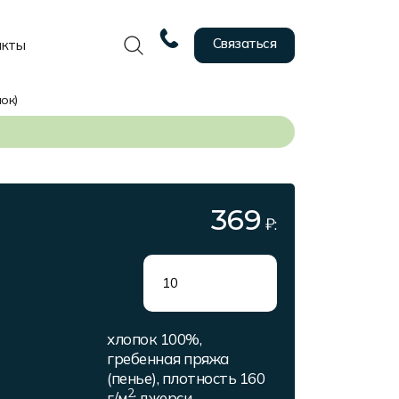
Связаться
акты
ок)
369
₽:
хлопок 100%,
гребенная пряжа
(пенье), плотность 160
2
г/м
; джерси