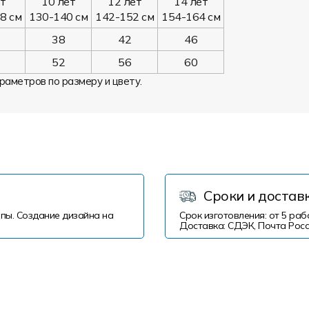
ет
10 лет
12 лет
14 лет
8 см
130-140 см
142-152 см
154-164 см
38
42
46
52
56
60
раметров по размеру и цвету.
Сроки и достав
пы. Создание дизайна на
Срок изготовления: от 5 раб
Доставка: СДЭК, Почта Росс