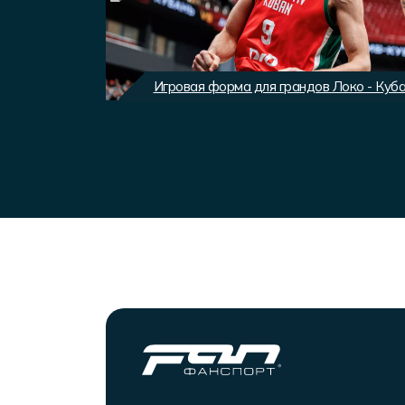
вного клуба
Игровая форма для грандов Локо - Куб