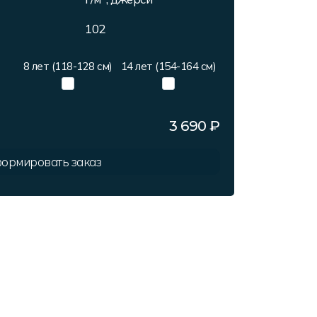
102
8 лет (118-128 см)
14 лет (154-164 см)
3 690
₽
ормировать заказ