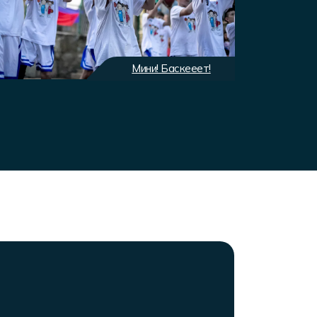
Мини! Баскееет!
Экип