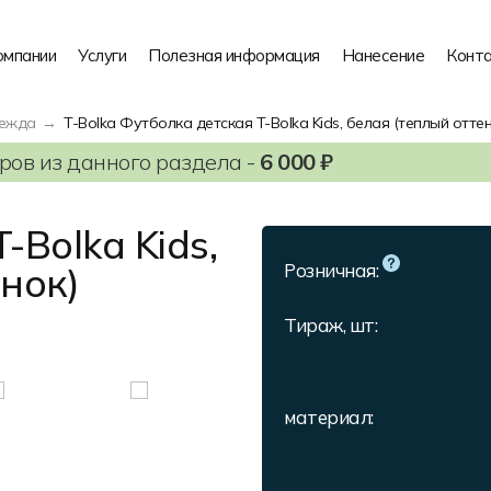
омпании
Услуги
Полезная информация
Нанесение
Конт
дежда
T-Bolka Футболка детская T-Bolka Kids, белая (теплый оттен
ов из данного раздела -
6 000 ₽
-Bolka Kids,
нок)
Розничная:
Тираж, шт:
материал: