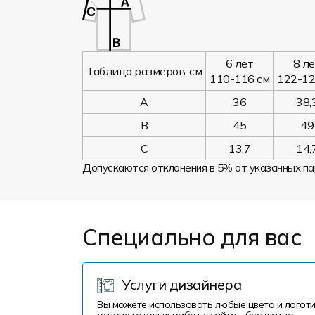
6 лет
8 л
Таблица размеров, см
110-116 см
122-12
A
36
38,
B
45
49
C
13,7
14,
Допускаются отклонения в 5% от указанных па
Специально для вас
Услуги дизайнера
Вы можете использовать любые цвета и логоти