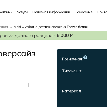
омпании
Услуги
Полезная информация
Нанесение
Конт
дежда
Molti Футболка детская оверсайз Teezer, белая
ов из данного раздела -
6 000 ₽
оверсайз
Розничная:
Тираж, шт:
материал: