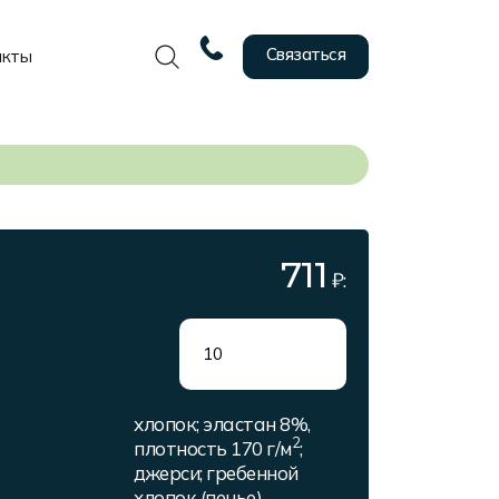
Связаться
акты
711
₽:
хлопок; эластан 8%,
2
плотность 170 г/м
;
джерси; гребенной
хлопок (пенье)