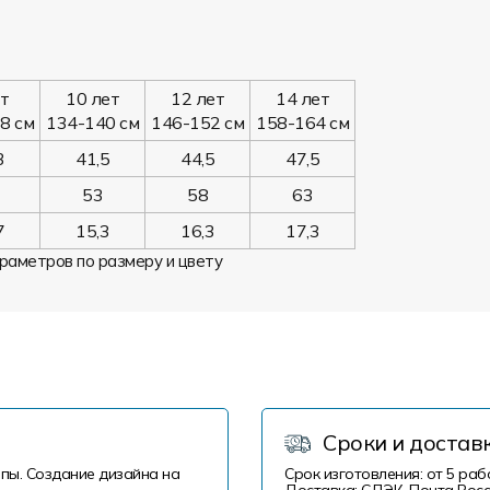
ет
10 лет
12 лет
14 лет
8 см
134-140 см
146-152 см
158-164 см
3
41,5
44,5
47,5
53
58
63
7
15,3
16,3
17,3
раметров по размеру и цвету
Сроки и достав
пы. Создание дизайна на
Срок изготовления: от 5 раб