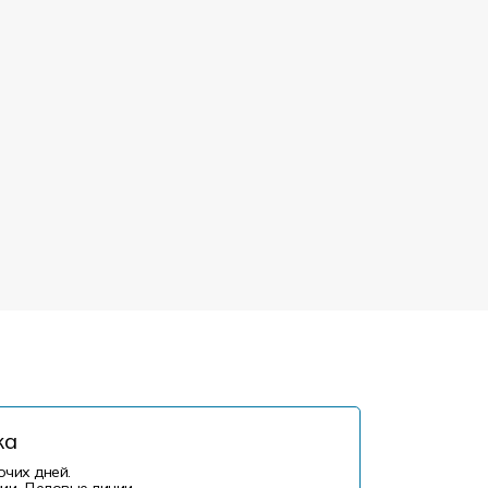
ка
очих дней.