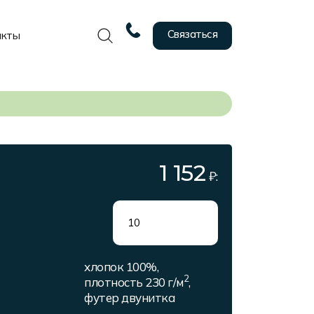
Связаться
акты
1 152
₽:
хлопок 100%,
2
плотность 230 г/м
,
футер двунитка