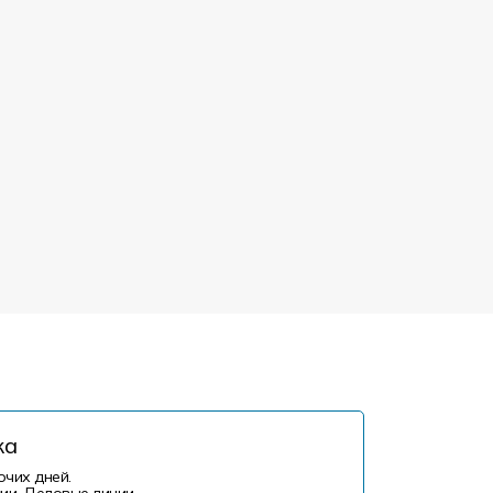
ка
очих дней.