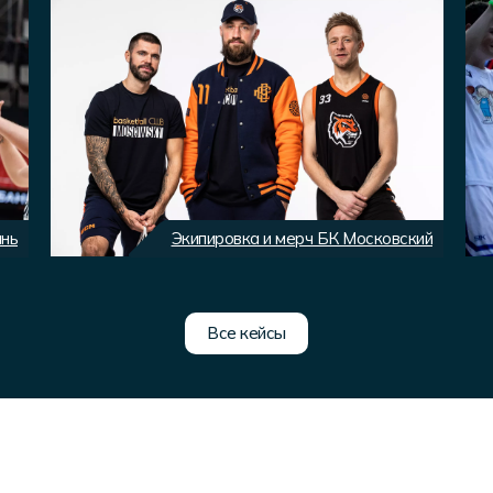
ань
Экипировка и мерч БК Московский
Все кейсы