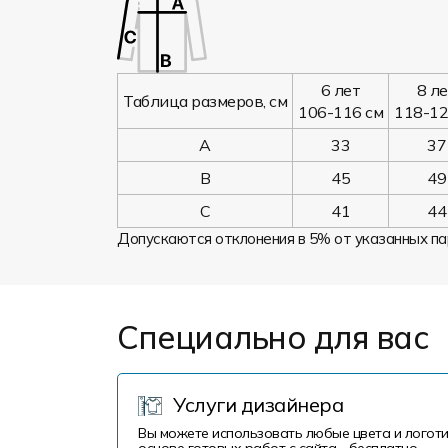
6 лет
8 л
Таблица размеров, см
106-116 см
118-12
A
33
37
B
45
49
C
41
44
Допускаются отклонения в 5% от указанных па
Специально для вас
Услуги дизайнера
Вы можете использовать любые цвета и логоти