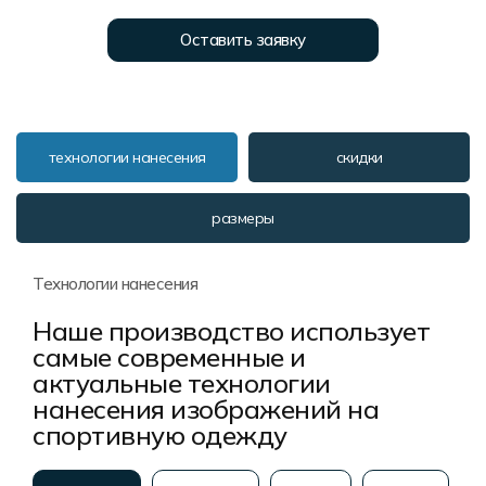
Форма в наличии
Статьи
Система скидок и наценок
Оставить заявку
Распродажа
Реквизиты
Пользовательское соглашение
Доставка
технологии нанесения
скидки
размеры
Технологии нанесения
Наше производство использует
самые современные и
актуальные технологии
нанесения изображений на
спортивную одежду