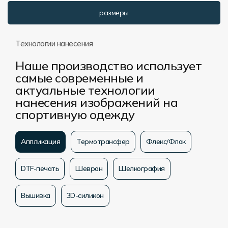
Форма в наличии
Статьи
Система скидок и наценок
размеры
Распродажа
Реквизиты
Пользовательское соглашение
Технологии нанесения
Доставка
Наше производство использует
самые современные и
актуальные технологии
нанесения изображений на
спортивную одежду
Аппликация
Термотрансфер
Флекс/Флок
DTF-печать
Шеврон
Шелкография
Вышивка
3D-силикон