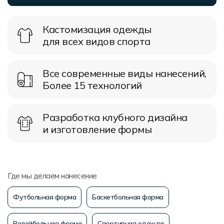
Форма в наличии
Статьи
Система скидок и наценок
Распродажа
Реквизиты
Пользовательское соглашение
Кастомизация одежды
для всех видов спорта
Доставка
Все современные виды нанесений,
Более 15 технологий
Разработка клубного дизайна
и изготовление формы
Где мы делаем нанесение
Футбольная форма
Баскетбольная форма
Волейбольная форма
Спортивная одежда