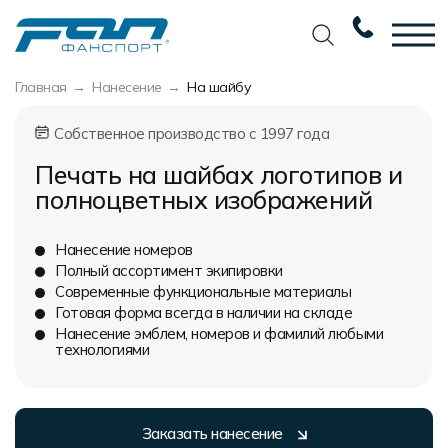
Главная
Нанесение
На шайбу
Вернуться назад
Вернуться назад
Вернуться назад
Вернуться назад
Собственное производство с 1997 года
Футбол
Новости
Разработка дизайна
Разработка дизайна
Печать на шайбах логотипов и
Баскетбол
Наши награды
Услуги по пошиву
Требования к макету
полноцветных изображений
Волейбол
Сертификаты
Экипировка
Технологии печати
Нанесение номеров
Хоккей
Наши работы
Экипировка профессиональных
Уход за изделиями
Полный ассортимент экипировки
команд
Современные функциональные материалы
Беговая форма
Галерея работ
Виды тканей
Готовая форма всегда в наличии на складе
Изготовление мерча
Нанесение эмблем, номеров и фамилий любыми
Другие виды спорта
Фото изделий
Карта цветов
технологиями
Пошив формы для курьеров
Спортивная одежда
Наше производство
Таблица размеров
Мерч и сувенирка
Вакансии
Маркировка и упаковка изделий
Заказать нанесение