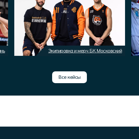
ань
Экипировка и мерч БК Московский
Все кейсы