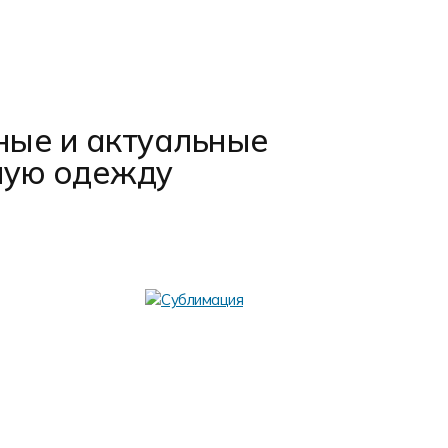
ные и актуальные
ную одежду
Аппли
Аппликация –
шаблонам. Из
используется