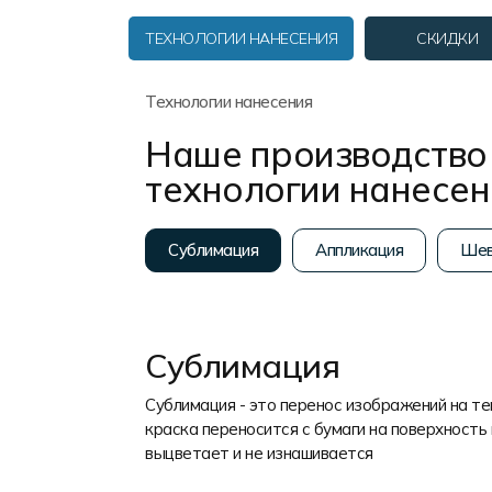
Форма в наличии
Статьи
Система скидок и наценок
ТЕХНОЛОГИИ НАНЕСЕНИЯ
СКИДКИ
Распродажа
Реквизиты
Пользовательское соглашение
Доставка
Технологии нанесения
Наше производство 
технологии нанесе
Сублимация
Аппликация
Шев
Сублимация
Сублимация - это перенос изображений на т
краска переносится с бумаги на поверхность 
выцветает и не изнашивается