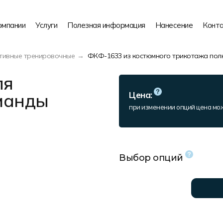
омпании
Услуги
Полезная информация
Нанесение
Конт
тивные тренировочные
ФКФ-1633 из костюмного трикотажа пол
ля
манды
Цена:
при изменении опций цена мо
Выбор опций