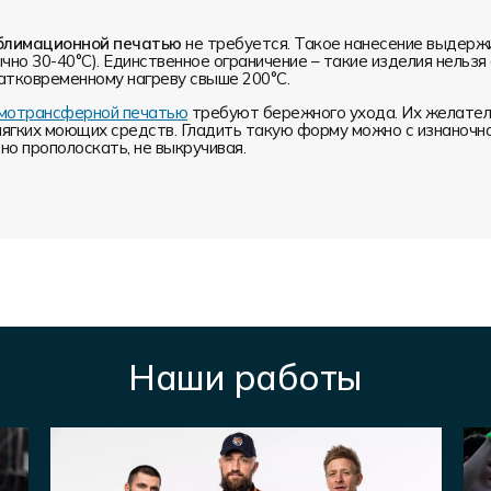
блимационной печатью
не требуется. Такое нанесение выдерж
чно 30-40°С). Единственное ограничение – такие изделия нельз
атковременному нагреву свыше 200°С.
ермотрансферной печатью
требуют бережного ухода. Их желатель
мягких моющих средств. Гладить такую форму можно с изнаночн
о прополоскать, не выкручивая.
Наши работы