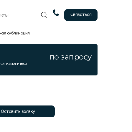
Связаться
акты
ная сублимация
по запросу
жет измениться
Оставить заявку