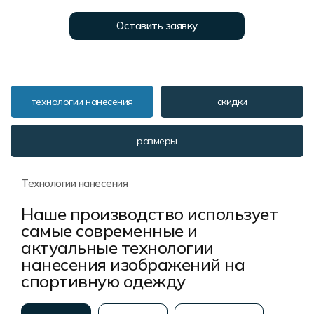
Форма в наличии
Статьи
Система скидок и наценок
Оставить заявку
Распродажа
Реквизиты
Пользовательское соглашение
Доставка
технологии нанесения
скидки
размеры
Технологии нанесения
Наше производство использует
самые современные и
актуальные технологии
нанесения изображений на
спортивную одежду